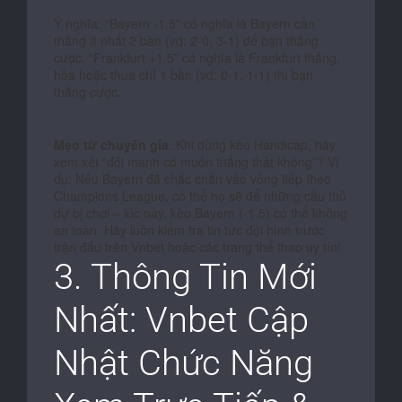
Ý nghĩa: “Bayern -1.5” có nghĩa là Bayern cần
thắng ít nhất 2 bàn (vd: 2-0, 3-1) để bạn thắng
cược. “Frankfurt +1.5” có nghĩa là Frankfurt thắng,
hòa hoặc thua chỉ 1 bàn (vd: 0-1, 1-1) thì bạn
thắng cược.
Mẹo từ chuyên gia
: Khi dùng kèo Handicap, hãy
xem xét “đội mạnh có muốn thắng thật không”? Ví
dụ: Nếu Bayern đã chắc chắn vào vòng tiếp theo
Champions League, có thể họ sẽ để những cầu thủ
dự bị chơi – lúc này, kèo Bayern (-1.5) có thể không
an toàn. Hãy luôn kiểm tra tin tức đội hình trước
trận đấu trên Vnbet hoặc các trang thể thao uy tín!
3. Thông Tin Mới
Nhất: Vnbet Cập
Nhật Chức Năng