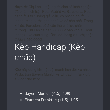
thực tế
: Chị Lan – một người chơi có kinh nghiệm –
đã phân tích trận Real Madrid vs Barcelona: Real
đang ở vị trí 1 bảng giải đấu, có phong độ tốt (5
thắng trong 6 trận gần nhất) và đá sân nhà. Trong
khi đó, Barcelona có 2 cầu thủ chủ lực chấn
thương. Chị Lan đã đặt 500.000đ vào kèo 1 (Real
thắng) – và cuối cùng, Real đã thắng 2-0, chị nhận
được 1.050.000đ!
Kèo Handicap (Kèo
chấp)
Kèo này dùng khi một đội mạnh hơn đội kia nhiều.
Ví dụ: trận Bayern Munich vs Eintracht Frankfurt,
188bet cho kèo:
Bayern Munich (-1.5): 1.90
Eintracht Frankfurt (+1.5): 1.95