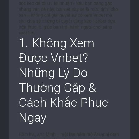
đọc kèo để tối ưu lợi nhuận? Nếu bạn đang gặp
những vấn đề này, bài viết này sẽ là “cứu tinh” cho
bạn – không chỉ giải quyết sự cố xem Vnbet mà
còn chia sẻ những bí quyết dùng kèo 188bet dựa
trên thực tế, giúp bạn trở thành người chơi sáng
suốt hơn.
1. Không Xem
Được Vnbet?
Những Lý Do
Thường Gặp &
Cách Khắc Phục
Ngay
Hôm kia, anh Minh – một fan hâm mộ Arsenal đam