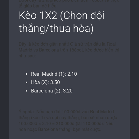
tế giúp bạn dễ hiểu:
Kèo 1X2 (Chọn đội
thắng/thua hòa)
Đây là kèo đơn giản nhất! Giả sử trận đấu là Real
Madrid vs Barcelona trên 188bet, kèo được hiển thị
như sau:
Real Madrid (1): 2.10
Hòa (X): 3.50
Barcelona (2): 3.20
Ý nghĩa: Nếu bạn đặt 100.000đ vào Real Madrid
thắng (kèo 1) và đội này thắng, bạn sẽ nhận được
100.000đ × 2.10 = 210.000đ (lãi 110.000đ). Nếu
hòa hoặc Barcelona thắng, bạn mất cược.