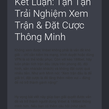
Kết Luận: Tận Tận
Trải Nghiệm Xem
Trận & Đặt Cược
Thông Minh
Không xem được Vnbet không phải là vấn đề khó
giải – chỉ cần kiểm tra mạng, trình duyệt hoặc dùng
VPN là có thể khắc phục. Còn với kèo 188bet, hãy
luôn phân tích trận đấu (dựa trên phong độ, đội
hình, sân nhà/sân khách) và không đặt cược quá
nhiều tiền. Như anh Minh nói: “Xem trận đấu là để
giải trí, đặt cược là để tăng thêm niềm vui – đừng
để nó trở thành gánh nặng!”
Hy vọng bài viết này giúp bạn giải quyết được vấn
đề và trở thành người dùng Vnbet & 188bet thông
minh hơn. Nếu bạn có thêm câu hỏi (như cách