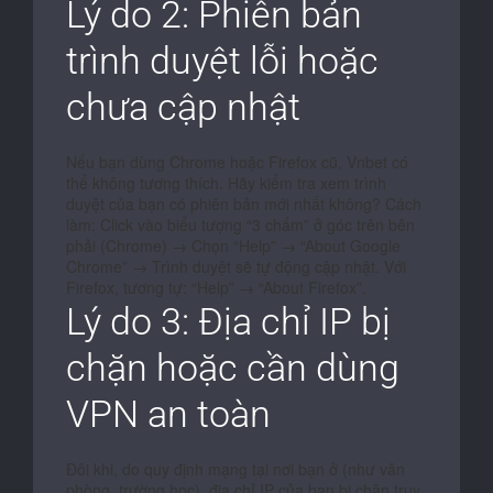
Lý do 2: Phiên bản
trình duyệt lỗi hoặc
chưa cập nhật
Nếu bạn dùng Chrome hoặc Firefox cũ, Vnbet có
thể không tương thích. Hãy kiểm tra xem trình
duyệt của bạn có phiên bản mới nhất không? Cách
làm: Click vào biểu tượng “3 chấm” ở góc trên bên
phải (Chrome) → Chọn “Help” → “About Google
Chrome” → Trình duyệt sẽ tự động cập nhật. Với
Firefox, tương tự: “Help” → “About Firefox”.
Lý do 3: Địa chỉ IP bị
chặn hoặc cần dùng
VPN an toàn
Đôi khi, do quy định mạng tại nơi bạn ở (như văn
phòng, trường học), địa chỉ IP của bạn bị chặn truy