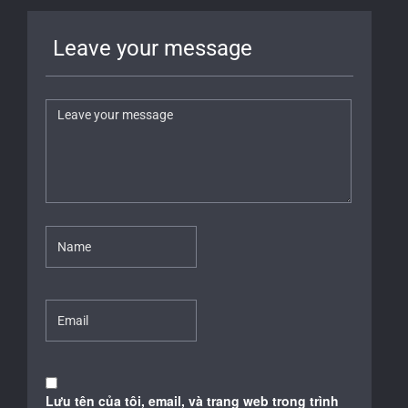
Leave your message
Lưu tên của tôi, email, và trang web trong trình