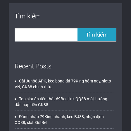
Tìm kiếm
Tìm kiếm
Recent Posts
Cài Jun88 APK, kèo bóng đá 79King hôm nay, slots
VN, GK88 chính thức
Top slot ăn tiền thật 69Bet, link QQ88 mới, hướng
dẫn nạp tiền GK88
Đăng nhập 79King nhanh, kèo BJ88, nhận định
QQ88, slot 365Bet