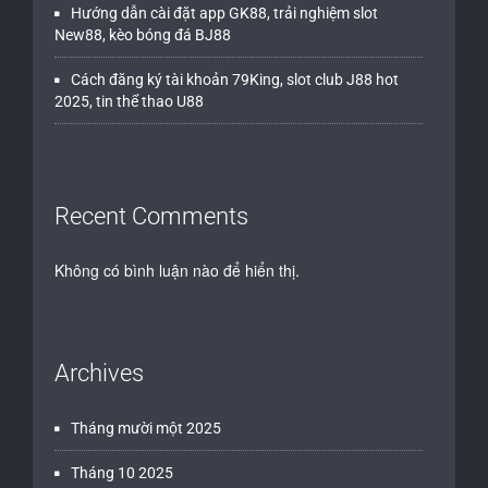
Hướng dẫn cài đặt app GK88, trải nghiệm slot
New88, kèo bóng đá BJ88
Cách đăng ký tài khoản 79King, slot club J88 hot
2025, tin thể thao U88
Recent Comments
Không có bình luận nào để hiển thị.
Archives
Tháng mười một 2025
Tháng 10 2025