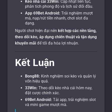
Kèo nhà cái 33Win:
Cập nhật liên tục,
phân tích phong độ và lịch sử đối đầu.
App 69Bet Android:
Trải nghiệm mượt
mà, nạp/rút tiền nhanh, chơi slot đa
dạng.
Người chơi hiện đại nên
kết hợp các nền tảng,
theo dõi kèo, áp dụng chiến thuật và tận dụng
khuyến mãi
để tối đa hóa lợi nhuận.
Kết Luận
Bong88:
Kinh nghiệm soi kèo và quản lý
vốn hiệu quả.
33Win:
Theo dõi kèo nhà cái hôm nay,
đặt cược chính xác.
69Bet Android:
Tải app, trải nghiệm slot
và mini game mượt mà.