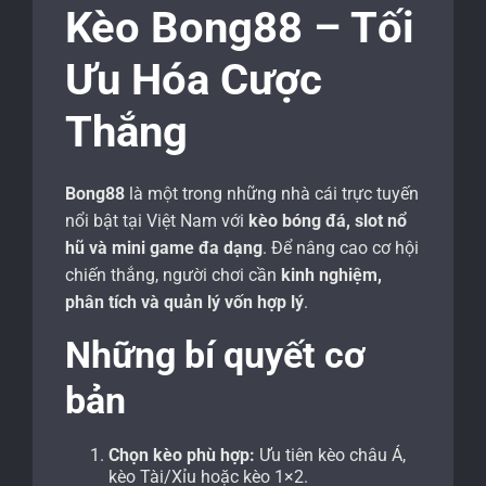
Kèo Bong88 – Tối
Ưu Hóa Cược
Thắng
Bong88
là một trong những nhà cái trực tuyến
nổi bật tại Việt Nam với
kèo bóng đá, slot nổ
hũ và mini game đa dạng
. Để nâng cao cơ hội
chiến thắng, người chơi cần
kinh nghiệm,
phân tích và quản lý vốn hợp lý
.
Những bí quyết cơ
bản
Chọn kèo phù hợp:
Ưu tiên kèo châu Á,
kèo Tài/Xỉu hoặc kèo 1×2.