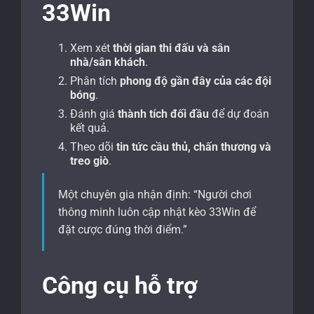
33Win
Xem xét
thời gian thi đấu và sân
nhà/sân khách
.
Phân tích
phong độ gần đây của các đội
bóng
.
Đánh giá
thành tích đối đầu
để dự đoán
kết quả.
Theo dõi
tin tức cầu thủ, chấn thương và
treo giò
.
Một chuyên gia nhận định: “Người chơi
thông minh luôn cập nhật kèo 33Win để
đặt cược đúng thời điểm.”
Công cụ hỗ trợ