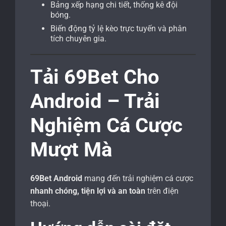
Bảng xếp hạng chi tiết, thống kê đội
bóng.
Biến động tỷ lệ kèo trực tuyến và phân
tích chuyên gia.
Tải 69Bet Cho
Android – Trải
Nghiệm Cá Cược
Mượt Mà
69Bet Android
mang đến trải nghiệm cá cược
nhanh chóng, tiện lợi và an toàn
trên điện
thoại.