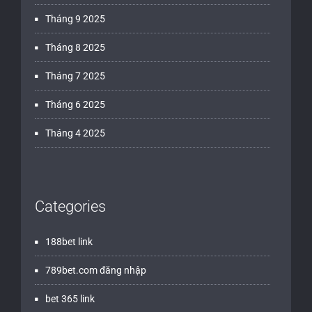
Tháng 9 2025
Tháng 8 2025
Tháng 7 2025
Tháng 6 2025
Tháng 4 2025
Categories
188bet link​
789bet.com đăng nhập​
bet 365 link​