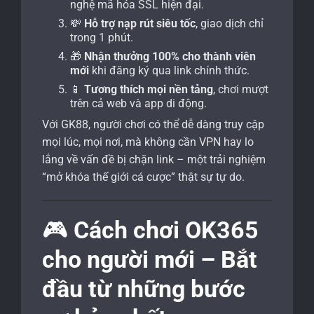
nghệ mã hóa SSL hiện đại.
💸
Hỗ trợ nạp rút siêu tốc
, giao dịch chỉ
trong 1 phút.
🎁
Nhận thưởng 100% cho thành viên
mới
khi đăng ký qua link chính thức.
📱
Tương thích mọi nền tảng
, chơi mượt
trên cả web và app di động.
Với GK88, người chơi có thể dễ dàng truy cập
mọi lúc, mọi nơi, mà không cần VPN hay lo
lắng về vấn đề bị chặn link – một trải nghiệm
“mở khóa thế giới cá cược” thật sự tự do.
🎮
Cách chơi OK365
cho người mới – Bắt
đầu từ những bước