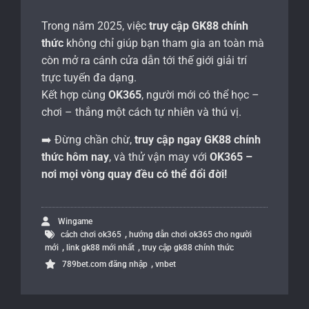
Trong năm 2025, việc
truy cập GK88 chính
thức
không chỉ giúp bạn tham gia an toàn mà
còn mở ra cánh cửa dẫn tới thế giới giải trí
trực tuyến đa dạng.
Kết hợp cùng
OK365
, người mới có thể học –
chơi – thắng một cách tự nhiên và thú vị.
➡️ Đừng chần chừ,
truy cập ngay GK88 chính
thức hôm nay
, và thử vận may với
OK365 –
nơi mọi vòng quay đều có thể đổi đời!
Wingame
,
cách chơi ok365
hướng dẫn chơi ok365 cho người
,
,
mới
link gk88 mới nhất
truy cập gk88 chính thức
,
789bet.com đăng nhập​
vnbet​