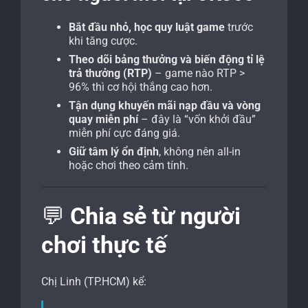
Bắt đầu nhỏ, học quy luật game
trước
khi tăng cược.
Theo dõi bảng thưởng và biến động tỉ lệ
trả thưởng (RTP)
– game nào RTP >
96% thì cơ hội thắng cao hơn.
Tận dụng khuyến mãi nạp đầu và vòng
quay miễn phí
– đây là “vốn khởi đầu”
miễn phí cực đáng giá.
Giữ tâm lý ổn định
, không nên all-in
hoặc chơi theo cảm tính.
💬
Chia sẻ từ người
chơi thực tế
Chị Linh (TP.HCM) kể: