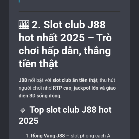
🎰
2. Slot club J88
hot nhất 2025 – Trò
chơi hấp dẫn, thắng
tiền thật
J88
nổi bật với
slot club ăn tiền thật
, thu hút
người chơi nhờ
RTP cao, jackpot lớn và giao
diện 3D sống động
.
🔹
Top slot club J88 hot
2025
Rồng Vàng J88
– slot phong cách Á