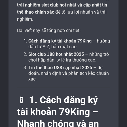
trải nghiệm slot club hot nhất và cập nhật tin
thể thao chính xác
để tối ưu lợi nhuận và trải
nghiệm.
Bài viết này sẽ tổng hợp chi tiết:
Cách đăng ký tài khoản 79King
– hướng
dẫn từ A-Z, bảo mật cao.
Slot club J88 hot nhất 2025
– những trò
chơi hấp dẫn, tỷ lệ trả thưởng cao.
Tin thể thao U88 cập nhật 2025
– dự
đoán, nhận định và phân tích kèo chuẩn
xác.
📱
1. Cách đăng ký
tài khoản 79King –
Nhanh chóng và an