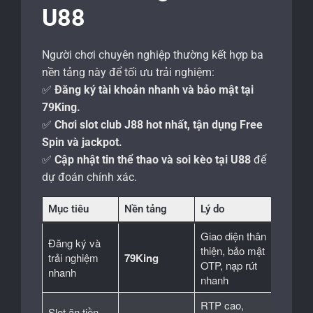
U88
Người chơi chuyên nghiệp thường kết hợp ba
nền tảng này để tối ưu trải nghiệm:
✅
Đăng ký tài khoản nhanh và bảo mật tại
79King.
✅
Chơi slot club J88 hot nhất, tận dụng Free
Spin và jackpot.
✅
Cập nhật tin thể thao và soi kèo tại U88
để
dự đoán chính xác.
Mục tiêu
Nền tảng
Lý do
Giao diện thân
Đăng ký và
thiện, bảo mật
trải nghiệm
79King
OTP, nạp rút
nhanh
nhanh
RTP cao,
Slot ăn tiền