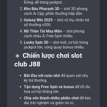
Đông, dễ trúng jackpot.
Kho Báu Pharaoh 3D
– slot 3D phong
cách Ai Cập, phần thưởng hấp dẫn.
Galaxy Win 2025
– slot vũ trụ, nhân hệ
số thưởng x500.
Nữ Thần Tài May Mắn
– slot phong
cách châu Á, Free Spin nhiều.
Lucky Spin 3D
– slot mới, cơ hội trúng
jackpot lớn, vòng quay bonus nhiều.
🔹
Chiến lược chơi slot
club J88
Bắt đầu với cược nhỏ
để quan sát chu
kỳ trả thưởng.
Tận dụng Free Spin và bonus
để tối đa
hóa cơ hội thắng lớn.
Chia vốn thành nhiều phiên chơi
để kéo
dài trải nghiệm và giảm rủi ro.