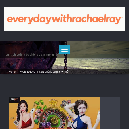
Skip
to
content
Toggle navigation
Tag Archive
link dự phòng qq88 mới nhất
Home
/
Posts tagged "link dự phòng qq88 mới nhất"