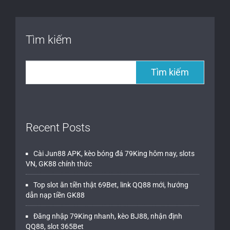
Tìm kiếm
Tìm kiếm
Recent Posts
Cài Jun88 APK, kèo bóng đá 79King hôm nay, slots
VN, GK88 chính thức
Top slot ăn tiền thật 69Bet, link QQ88 mới, hướng
dẫn nạp tiền GK88
Đăng nhập 79King nhanh, kèo BJ88, nhận định
QQ88, slot 365Bet