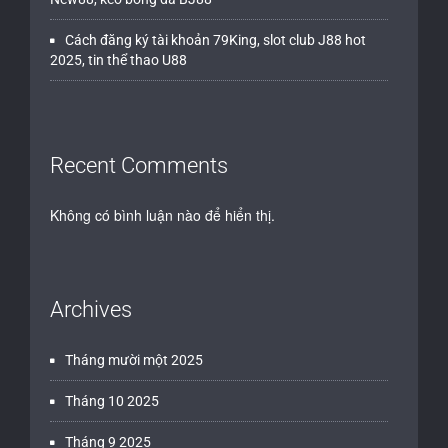
Cách đăng ký tài khoản 79King, slot club J88 hot
2025, tin thể thao U88
Recent Comments
Không có bình luận nào để hiển thị.
Archives
Tháng mười một 2025
Tháng 10 2025
Tháng 9 2025