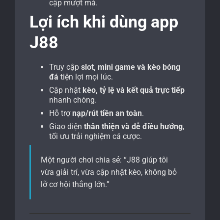
cập mượt mà.
Lợi ích khi dùng app
J88
Truy cập
slot, mini game và kèo bóng
đá
tiện lợi mọi lúc.
Cập nhật
kèo, tỷ lệ và kết quả trực tiếp
nhanh chóng.
Hỗ trợ
nạp/rút tiền an toàn
.
Giao diện
thân thiện và dễ điều hướng
,
tối ưu trải nghiệm cá cược.
Một người chơi chia sẻ: “J88 giúp tôi
vừa giải trí, vừa cập nhật kèo, không bỏ
lỡ cơ hội thắng lớn.”