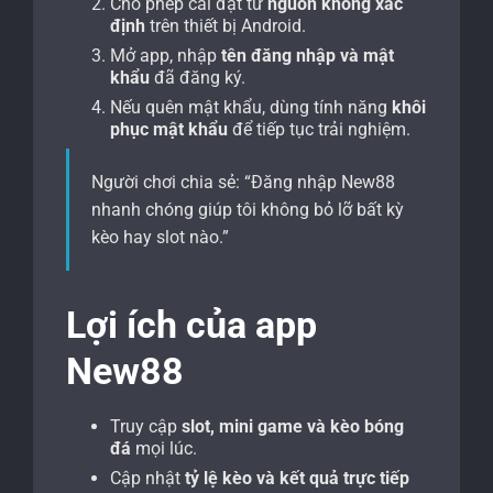
Cho phép cài đặt từ
nguồn không xác
định
trên thiết bị Android.
Mở app, nhập
tên đăng nhập và mật
khẩu
đã đăng ký.
Nếu quên mật khẩu, dùng tính năng
khôi
phục mật khẩu
để tiếp tục trải nghiệm.
Người chơi chia sẻ: “Đăng nhập New88
nhanh chóng giúp tôi không bỏ lỡ bất kỳ
kèo hay slot nào.”
Lợi ích của app
New88
Truy cập
slot, mini game và kèo bóng
đá
mọi lúc.
Cập nhật
tỷ lệ kèo và kết quả trực tiếp