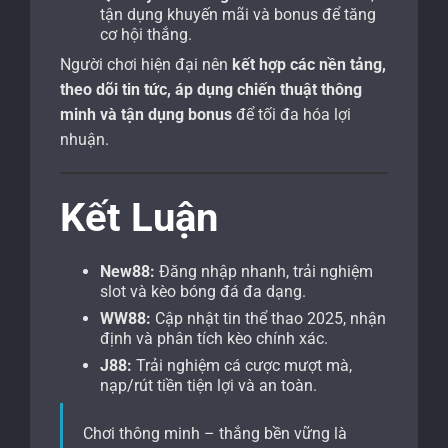
tận dụng khuyến mãi và bonus để tăng
cơ hội thắng.
Người chơi hiện đại nên
kết hợp các nền tảng,
theo dõi tin tức, áp dụng chiến thuật thông
minh và tận dụng bonus
để tối đa hóa lợi
nhuận.
Kết Luận
New88:
Đăng nhập nhanh, trải nghiệm
slot và kèo bóng đá đa dạng.
WW88:
Cập nhật tin thể thao 2025, nhận
định và phân tích kèo chính xác.
J88:
Trải nghiệm cá cược mượt mà,
nạp/rút tiền tiện lợi và an toàn.
Chơi thông minh – thắng bền vững là