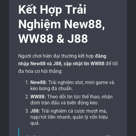
Kết Hợp Trải
Nghiệm New88,
WW88 & J88
Người chơi hiện đại thường kết hợp
đăng
nhập New88 và J88, cập nhật tin WW88
để tối
đa hóa cơ hội thắng:
New88:
Trải nghiệm slot, mini game và
kèo bóng đá chuẩn.
WW88:
Theo dõi tin tức thể thao, nhận
định trận đấu và biến động kèo.
J88:
Trải nghiệm cá cược mượt mà,
nạp/rút tiền nhanh, quản lý vốn hiệu
quả.