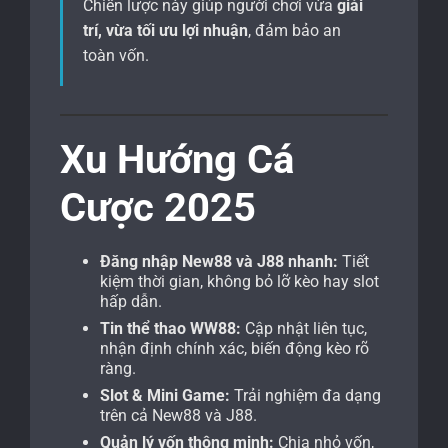
Chiến lược này giúp người chơi vừa
giải
trí, vừa tối ưu lợi nhuận
, đảm bảo an
toàn vốn.
Xu Hướng Cá
Cược 2025
Đăng nhập New88 và J88 nhanh:
Tiết
kiệm thời gian, không bỏ lỡ kèo hay slot
hấp dẫn.
Tin thể thao WW88:
Cập nhật liên tục,
nhận định chính xác, biến động kèo rõ
ràng.
Slot & Mini Game:
Trải nghiệm đa dạng
trên cả New88 và J88.
Quản lý vốn thông minh:
Chia nhỏ vốn,