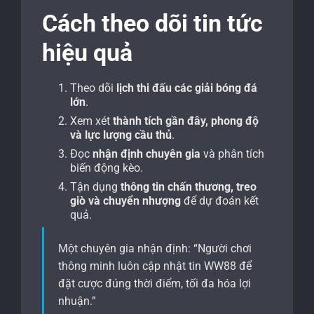
Cách theo dõi tin tức
hiệu quả
Theo dõi
lịch thi đấu các giải bóng đá
lớn
.
Xem xét
thành tích gần đây, phong độ
và lực lượng cầu thủ
.
Đọc
nhận định chuyên gia
và phân tích
biến động kèo.
Tận dụng
thông tin chấn thương, treo
giò và chuyển nhượng
để dự đoán kết
quả.
Một chuyên gia nhận định: “Người chơi
thông minh luôn cập nhật tin WW88 để
đặt cược đúng thời điểm, tối đa hóa lợi
nhuận.”