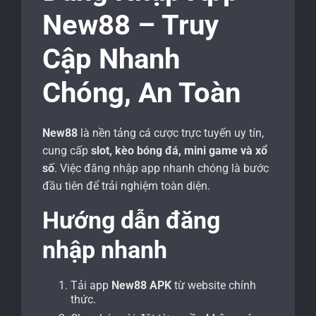
New88 – Truy
Cập Nhanh
Chóng, An Toàn
New88
là nền tảng cá cược trực tuyến uy tín,
cung cấp
slot, kèo bóng đá, mini game và xổ
số
. Việc đăng nhập app nhanh chóng là bước
đầu tiên để trải nghiệm toàn diện.
Hướng dẫn đăng
nhập nhanh
Tải app
New88 APK
từ website chính
thức.