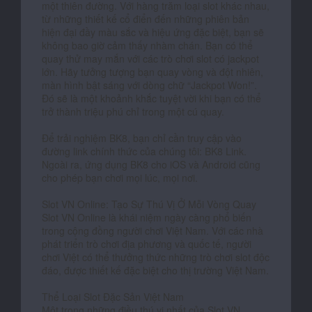
một thiên đường. Với hàng trăm loại slot khác nhau,
từ những thiết kế cổ điển đến những phiên bản
hiện đại đầy màu sắc và hiệu ứng đặc biệt, bạn sẽ
không bao giờ cảm thấy nhàm chán. Bạn có thể
quay thử may mắn với các trò chơi slot có jackpot
lớn. Hãy tưởng tượng bạn quay vòng và đột nhiên,
màn hình bật sáng với dòng chữ “Jackpot Won!”.
Đó sẽ là một khoảnh khắc tuyệt vời khi bạn có thể
trở thành triệu phú chỉ trong một cú quay.
Để trải nghiệm BK8, bạn chỉ cần truy cập vào
đường link chính thức của chúng tôi:
BK8 L
ink
.
Ngoài ra, ứng dụng BK8 cho iOS và Android cũng
cho phép bạn chơi mọi lúc, mọi nơi.
Slot VN Online: Tạo Sự Thú Vị Ở Mỗi Vòng Quay
Slot VN Online là khái niệm ngày càng phổ biến
trong cộng đồng người chơi Việt Nam. Với các nhà
phát triển trò chơi địa phương và quốc tế, người
chơi Việt có thể thưởng thức những trò chơi slot độc
đáo, được thiết kế đặc biệt cho thị trường Việt Nam.
Thể Loại Slot Đặc Sản Việt Nam
Một trong những điều thú vị nhất của Slot VN