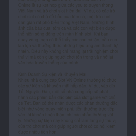
Online là sự kết hợp giữa các yếu tố truyền thống
Việt Nam và trò chơi slot hiện đại. Ví dụ, có các trò
chơi slot có chủ đề bầu cua tôm cá, một trò chơi
dân gian rất phổ biến trong Việt Nam. Những hình
ảnh của bầu cua, tôm cá và các con vật biển được
thể hiện sống động trên màn hình slot. Khi bạn
quay vòng, bạn có thể thấy các con cá lặn, bầu cua
lăn lộn và thưởng thức những hiệu ứng âm thanh tự
nhiên. Điều này không chỉ mang lại trải nghiệm chơi
thú vị mà còn giúp người chơi tôn trọng và nhớ lại
văn hóa truyền thống của mình.
Kinh Doanh Sự kiện và Khuyến Mãi
Nhiều nhà cung cấp Slot VN Online thường tổ chức
các sự kiện và khuyến mãi hấp dẫn. Ví dụ, vào dịp
Tết Nguyên Đán, một số nhà cung cấp sẽ phát
hành các phiên bản đặc biệt của slot game với chủ
đề Tết. Bạn có thể nhận được các phần thưởng đặc
biệt như vòng quay miễn phí, tiền thưởng trực tiếp
vào tài khoản hoặc thậm chí các phần thưởng vật
lý. Những sự kiện này không chỉ làm tăng sự thú vị
của trò chơi mà còn giúp người chơi có cơ hội kiếm
được nhiều tiền hơn.