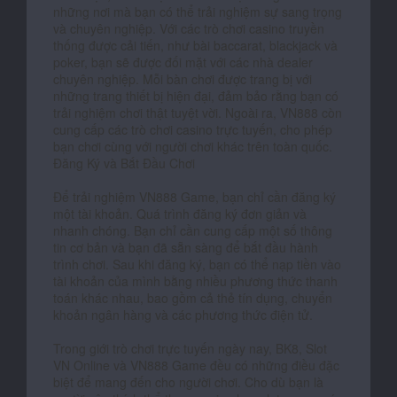
những nơi mà bạn có thể trải nghiệm sự sang trọng
và chuyên nghiệp. Với các trò chơi casino truyền
thống được cải tiến, như bài baccarat, blackjack và
poker, bạn sẽ được đối mặt với các nhà dealer
chuyên nghiệp. Mỗi bàn chơi được trang bị với
những trang thiết bị hiện đại, đảm bảo rằng bạn có
trải nghiệm chơi thật tuyệt vời. Ngoài ra, VN888 còn
cung cấp các trò chơi casino trực tuyến, cho phép
bạn chơi cùng với người chơi khác trên toàn quốc.
Đăng Ký và Bắt Đầu Chơi
Để trải nghiệm VN888 Game, bạn chỉ cần đăng ký
một tài khoản. Quá trình đăng ký đơn giản và
nhanh chóng. Bạn chỉ cần cung cấp một số thông
tin cơ bản và bạn đã sẵn sàng để bắt đầu hành
trình chơi. Sau khi đăng ký, bạn có thể nạp tiền vào
tài khoản của mình bằng nhiều phương thức thanh
toán khác nhau, bao gồm cả thẻ tín dụng, chuyển
khoản ngân hàng và các phương thức điện tử.
Trong giới trò chơi trực tuyến ngày nay, BK8, Slot
VN Online và VN888 Game đều có những điều đặc
biệt để mang đến cho người chơi. Cho dù bạn là