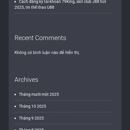
Cách đăng ký tài khoản 79King, slot club J88 hot
2025, tin thể thao U88
Recent Comments
Không có bình luận nào để hiển thị.
Archives
Tháng mười một 2025
Tháng 10 2025
Tháng 9 2025