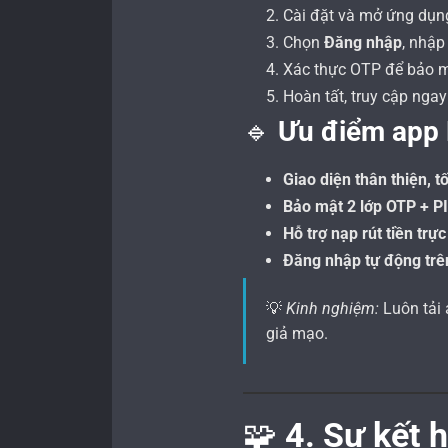
Cài đặt và mở ứng dụng
Chọn
Đăng nhập
, nhậ
Xác thực OTP để bảo m
Hoàn tất, truy cập ngay
🔹
Ưu điểm app
Giao diện thân thiện, t
Bảo mật 2 lớp OTP + P
Hỗ trợ nạp rút tiền trực
Đăng nhập tự động trên 
💡
Kinh nghiệm:
Luôn tải a
giả mạo.
🧩
4. Sự kết 