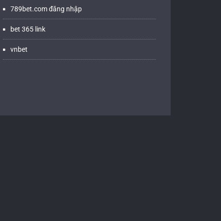
789bet.com đăng nhập​
bet 365 link​
vnbet​