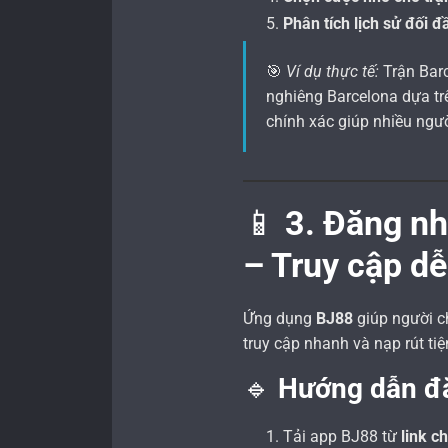
Phân tích lịch sử đối đ
🎯
Ví dụ thực tế:
Trận Barc
nghiêng Barcelona dựa trê
chính xác giúp nhiều ngư
📱
3. Đăng n
– Truy cập dễ
Ứng dụng
BJ88
giúp người ch
truy cập nhanh và nạp rút tiện
🔹
Hướng dẫn đ
Tải app BJ88 từ
link c