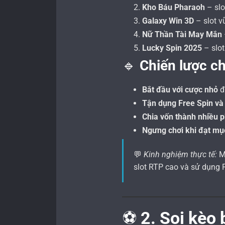
Kho Báu Pharaoh
– slo
Galaxy Win 3D
– slot v
Nữ Thần Tài May Mắn
Lucky Spin 2025
– slot
🔹
Chiến lược ch
Bắt đầu với cược nhỏ
đ
Tận dụng Free Spin và
Chia vốn thành nhiều p
Ngưng chơi khi đạt mục
💬
Kinh nghiệm thực tế:
Mộ
slot RTP cao và sử dụng F
⚽
2. Soi kèo