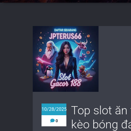
Top slot ăn
10/28/2025
kèo bóng đ
0