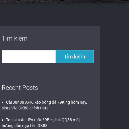
Tìm kiếm
Tìm kiếm
Recent Posts
Cài Jun88 APK, kèo bóng đá 79King hôm nay,
slots VN, GK88 chính thức
Top slot ăn tiền thật 69Bet, link QQ88 mới,
hướng dẫn nạp tiền GK88