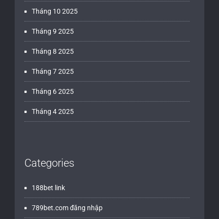
Tháng 10 2025
Tháng 9 2025
Tháng 8 2025
Tháng 7 2025
Tháng 6 2025
Tháng 4 2025
Categories
188bet link​
789bet.com đăng nhập​