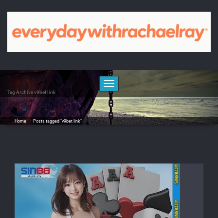
Skip
to
content
Toggle navigation
Tag Archive
v9bet link
Home
/
Posts tagged "v9bet link"