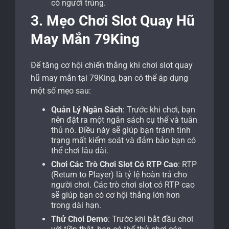
có người trúng.
3. Mẹo Chơi Slot Quay Hũ
May Mắn 79King
Để tăng cơ hội chiến thắng khi chơi slot quay
hũ may mắn tại 79King, bạn có thể áp dụng
một số mẹo sau:
Quản Lý Ngân Sách
: Trước khi chơi, bạn
nên đặt ra một ngân sách cụ thể và tuân
thủ nó. Điều này sẽ giúp bạn tránh tình
trạng mất kiểm soát và đảm bảo bạn có
thể chơi lâu dài.
Chơi Các Trò Chơi Slot Có RTP Cao
: RTP
(Return to Player) là tỷ lệ hoàn trả cho
người chơi. Các trò chơi slot có RTP cao
sẽ giúp bạn có cơ hội thắng lớn hơn
trong dài hạn.
Thử Chơi Demo
: Trước khi bắt đầu chơi