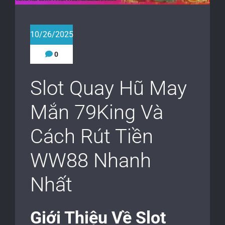
10/26/2025
0
Slot Quay Hũ May
Mắn 79King Và
Cách Rút Tiền
WW88 Nhanh
Nhất
Giới Thiệu Về Slot