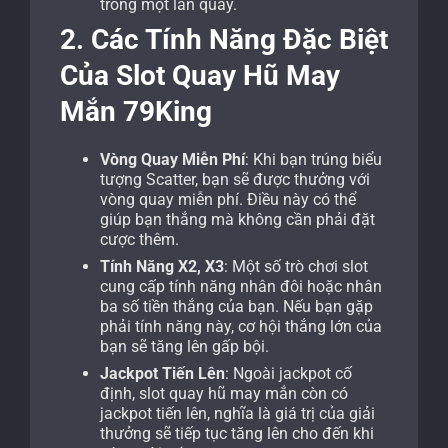
trong một lần quay.
2. Các Tính Năng Đặc Biệt
Của Slot Quay Hũ May
Mắn 79King
Vòng Quay Miễn Phí
: Khi bạn trúng biểu
tượng Scatter, bạn sẽ được thưởng với
vòng quay miễn phí. Điều này có thể
giúp bạn thắng mà không cần phải đặt
cược thêm.
Tính Năng X2, X3
: Một số trò chơi slot
cung cấp tính năng nhân đôi hoặc nhân
ba số tiền thắng của bạn. Nếu bạn gặp
phải tính năng này, cơ hội thắng lớn của
bạn sẽ tăng lên gấp bội.
Jackpot Tiến Lên
: Ngoài jackpot cố
định, slot quay hũ may mắn còn có
jackpot tiến lên, nghĩa là giá trị của giải
thưởng sẽ tiếp tục tăng lên cho đến khi