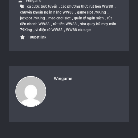
Wingame
,
,
cá cược trực tuyến
các phương thức rút tiền WW88
,
,
chuyển khoản ngân hàng WW88
game slot 79King
,
,
,
jackpot 79King
mẹo chơi slot
quản lý ngân sách
rút
,
,
tiền nhanh WW88
rút tiền WW88
slot quay hũ may mắn
,
,
79King
ví điện tử WW88
WW88 cá cược
188bet link​
Wingame