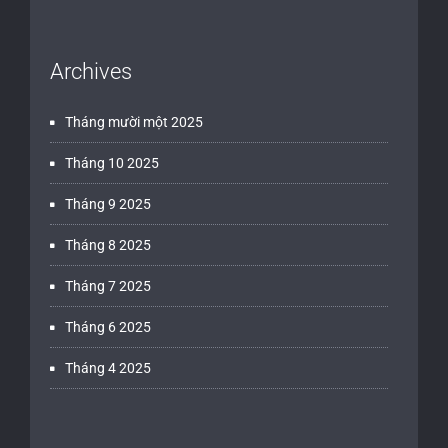
Archives
Tháng mười một 2025
Tháng 10 2025
Tháng 9 2025
Tháng 8 2025
Tháng 7 2025
Tháng 6 2025
Tháng 4 2025