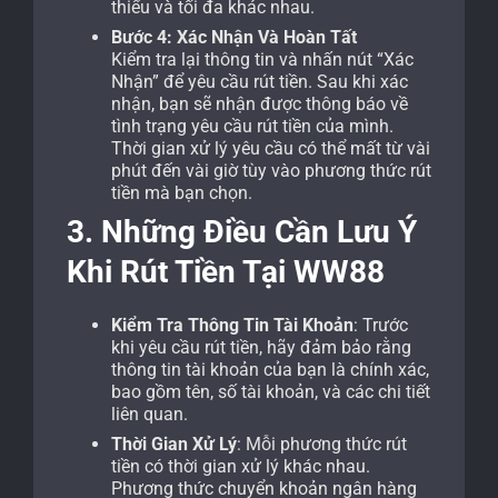
thiểu và tối đa khác nhau.
Bước 4: Xác Nhận Và Hoàn Tất
Kiểm tra lại thông tin và nhấn nút “Xác
Nhận” để yêu cầu rút tiền. Sau khi xác
nhận, bạn sẽ nhận được thông báo về
tình trạng yêu cầu rút tiền của mình.
Thời gian xử lý yêu cầu có thể mất từ vài
phút đến vài giờ tùy vào phương thức rút
tiền mà bạn chọn.
3. Những Điều Cần Lưu Ý
Khi Rút Tiền Tại WW88
Kiểm Tra Thông Tin Tài Khoản
: Trước
khi yêu cầu rút tiền, hãy đảm bảo rằng
thông tin tài khoản của bạn là chính xác,
bao gồm tên, số tài khoản, và các chi tiết
liên quan.
Thời Gian Xử Lý
: Mỗi phương thức rút
tiền có thời gian xử lý khác nhau.
Phương thức chuyển khoản ngân hàng