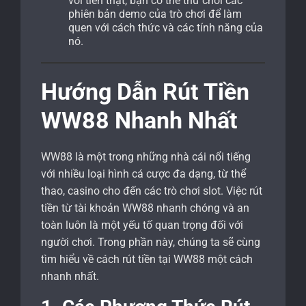
với tiền thật, bạn có thể thử chơi các
phiên bản demo của trò chơi để làm
quen với cách thức và các tính năng của
nó.
Hướng Dẫn Rút Tiền
WW88 Nhanh Nhất
WW88 là một trong những nhà cái nổi tiếng
với nhiều loại hình cá cược đa dạng, từ thể
thao, casino cho đến các trò chơi slot. Việc rút
tiền từ tài khoản WW88 nhanh chóng và an
toàn luôn là một yếu tố quan trọng đối với
người chơi. Trong phần này, chúng ta sẽ cùng
tìm hiểu về cách rút tiền tại WW88 một cách
nhanh nhất.