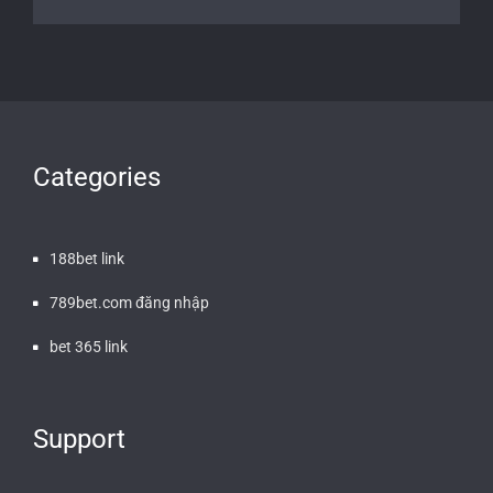
Categories
188bet link​
789bet.com đăng nhập​
bet 365 link​
Support