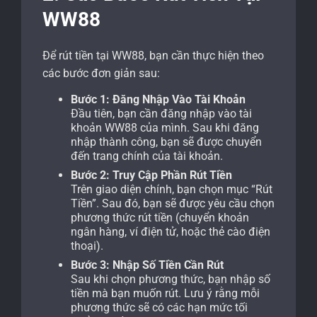
WW88
Để rút tiền tại WW88, bạn cần thực hiện theo
các bước đơn giản sau:
Bước 1: Đăng Nhập Vào Tài Khoản
Đầu tiên, bạn cần đăng nhập vào tài
khoản WW88 của mình. Sau khi đăng
nhập thành công, bạn sẽ được chuyển
đến trang chính của tài khoản.
Bước 2: Truy Cập Phần Rút Tiền
Trên giao diện chính, bạn chọn mục “Rút
Tiền”. Sau đó, bạn sẽ được yêu cầu chọn
phương thức rút tiền (chuyển khoản
ngân hàng, ví điện tử, hoặc thẻ cào điện
thoại).
Bước 3: Nhập Số Tiền Cần Rút
Sau khi chọn phương thức, bạn nhập số
tiền mà bạn muốn rút. Lưu ý rằng mỗi
phương thức sẽ có các hạn mức tối