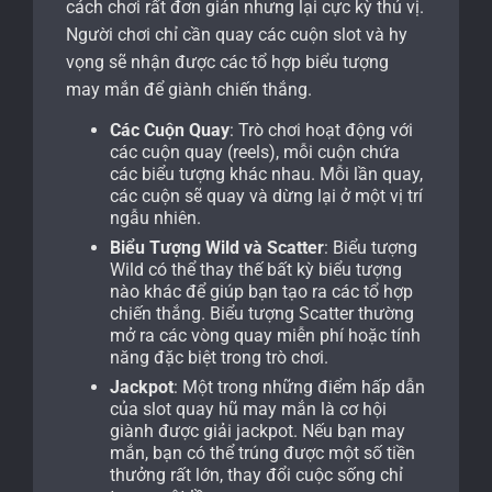
cách chơi rất đơn giản nhưng lại cực kỳ thú vị.
Người chơi chỉ cần quay các cuộn slot và hy
vọng sẽ nhận được các tổ hợp biểu tượng
may mắn để giành chiến thắng.
Các Cuộn Quay
: Trò chơi hoạt động với
các cuộn quay (reels), mỗi cuộn chứa
các biểu tượng khác nhau. Mỗi lần quay,
các cuộn sẽ quay và dừng lại ở một vị trí
ngẫu nhiên.
Biểu Tượng Wild và Scatter
: Biểu tượng
Wild có thể thay thế bất kỳ biểu tượng
nào khác để giúp bạn tạo ra các tổ hợp
chiến thắng. Biểu tượng Scatter thường
mở ra các vòng quay miễn phí hoặc tính
năng đặc biệt trong trò chơi.
Jackpot
: Một trong những điểm hấp dẫn
của slot quay hũ may mắn là cơ hội
giành được giải jackpot. Nếu bạn may
mắn, bạn có thể trúng được một số tiền
thưởng rất lớn, thay đổi cuộc sống chỉ