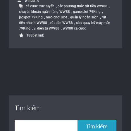
Wingame
,
,
cá cược trực tuyến
các phương thức rút tiền WW88
,
,
chuyển khoản ngân hàng WW88
game slot 79King
,
,
,
jackpot 79King
mẹo chơi slot
quản lý ngân sách
rút
,
,
tiền nhanh WW88
rút tiền WW88
slot quay hũ may mắn
,
,
79King
ví điện tử WW88
WW88 cá cược
188bet link​
Tìm kiếm
Tìm kiếm