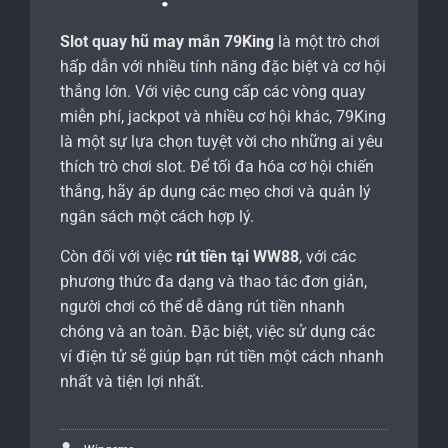
Slot quay hũ may mắn 79King
là một trò chơi
hấp dẫn với nhiều tính năng đặc biệt và cơ hội
thắng lớn. Với việc cung cấp các vòng quay
miễn phí, jackpot và nhiều cơ hội khác, 79King
là một sự lựa chọn tuyệt vời cho những ai yêu
thích trò chơi slot. Để tối đa hóa cơ hội chiến
thắng, hãy áp dụng các mẹo chơi và quản lý
ngân sách một cách hợp lý.
Còn đối với việc
rút tiền tại WW88
, với các
phương thức đa dạng và thao tác đơn giản,
người chơi có thể dễ dàng rút tiền nhanh
chóng và an toàn. Đặc biệt, việc sử dụng các
ví điện tử sẽ giúp bạn rút tiền một cách nhanh
nhất và tiện lợi nhất.