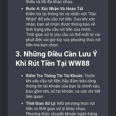
thiểu và tối đa khác nhau.
Bước 4: Xác Nhận Và Hoàn Tất
Kiểm tra lại thông tin và nhấn nút “Xác
Nhận” để yêu cầu rút tiền. Sau khi xác
nhận, bạn sẽ nhận được thông báo về
tình trạng yêu cầu rút tiền của mình.
Thời gian xử lý yêu cầu có thể mất từ vài
phút đến vài giờ tùy vào phương thức rút
tiền mà bạn chọn.
3. Những Điều Cần Lưu Ý
Khi Rút Tiền Tại WW88
Kiểm Tra Thông Tin Tài Khoản
: Trước
khi yêu cầu rút tiền, hãy đảm bảo rằng
thông tin tài khoản của bạn là chính xác,
bao gồm tên, số tài khoản, và các chi tiết
liên quan.
Thời Gian Xử Lý
: Mỗi phương thức rút
tiền có thời gian xử lý khác nhau.
Phương thức chuyển khoản ngân hàng