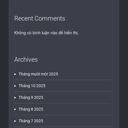
Recent Comments
Không có bình luận nào để hiển thị.
Archives
Tháng mười một 2025
Tháng 10 2025
Tháng 9 2025
Tháng 8 2025
Tháng 7 2025