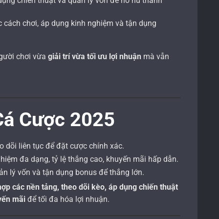
ụng chiến thuật và quản lý vốn để nổ hũ thành
 cách chơi, áp dụng kinh nghiệm và tận dụng
người chơi vừa
giải trí vừa tối ưu lợi nhuận
mà vẫn
Cá Cược 2025
 dõi liên tục để đặt cược chính xác.
hiệm đa dạng, tỷ lệ thắng cao, khuyến mãi hấp dẫn.
ản lý vốn và tận dụng bonus để thắng lớn.
hợp các nền tảng, theo dõi kèo, áp dụng chiến thuật
yến mãi
để tối đa hóa lợi nhuận.