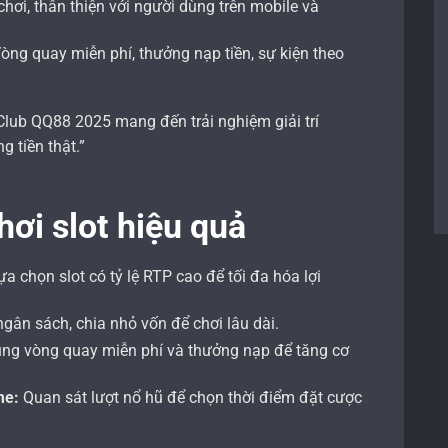
hơi, thân thiện với người dùng trên mobile và
òng quay miễn phí, thưởng nạp tiền, sự kiện theo
 Club QQ88 2025 mang đến trải nghiệm giải trí
g tiền thật.”
hơi slot hiệu quả
a chọn slot có tỷ lệ RTP cao để tối đa hóa lợi
gân sách, chia nhỏ vốn để chơi lâu dài.
ng vòng quay miễn phí và thưởng nạp để tăng cơ
me:
Quan sát lượt nổ hũ để chọn thời điểm đặt cược