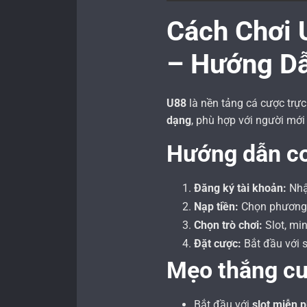
Cách Chơi 
– Hướng Dẫ
U88
là nền tảng cá cược trực
dạng
, phù hợp với người mới
Hướng dẫn c
Đăng ký tài khoản:
Nhập
Nạp tiền:
Chọn phương t
Chọn trò chơi:
Slot, mi
Đặt cược:
Bắt đầu với s
Mẹo thắng cư
Bắt đầu với
slot miễn p