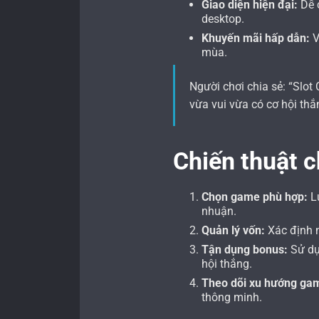
Giao diện hiện đại:
Dễ c
desktop.
Khuyến mãi hấp dẫn:
V
mùa.
Người chơi chia sẻ: “Slot
vừa vui vừa có cơ hội thắn
Chiến thuật c
Chọn game phù hợp:
Lự
nhuận.
Quản lý vốn:
Xác định n
Tận dụng bonus:
Sử dụ
hội thắng.
Theo dõi xu hướng ga
thông minh.