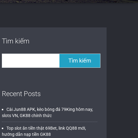
Tìm kiếm
Tìm kiếm
Recent Posts
Cài Jun88 APK, kèo bóng đá 79King hôm nay,
slots VN, GK88 chính thức
Top slot ăn tiền thật 69Bet, link QQ88 mới,
hướng dẫn nạp tiền GK88