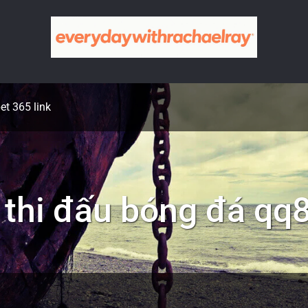
et 365 link​
h thi đấu bóng đá qq