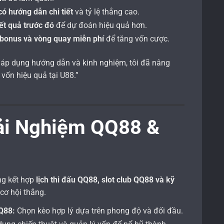
 có hướng dẫn chi tiết
và tỷ lệ thắng cao.
ết quả trước đó
để dự đoán hiệu quả hơn.
bonus và vòng quay miễn phí
để tăng vốn cược.
ờ áp dụng hướng dẫn và kinh nghiệm, tôi đã nâng
 vốn hiệu quả tại U88.”
ải Nghiệm QQ88 &
ng kết hợp
lịch thi đấu QQ88, slot club QQ88 và kỹ
cơ hội thắng.
QQ88:
Chọn kèo hợp lý dựa trên phong độ và đối đầu.