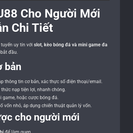
U88 Cho Người Mới
n Chi Tiết
 tuyến uy tín với
slot, kèo bóng đá và mini game đa
 bắt đầu.
ơ bản
 thông tin cơ bản, xác thực số điện thoại/email.
hức nạp tiện lợi, nhanh chóng.
ni game, hoặc cược bóng đá.
ố vốn nhỏ, áp dụng chiến thuật quản lý vốn.
ợc cho người mới
hí
để làm quen.