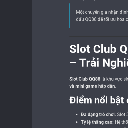
Một chuyên gia nhận định:
đấu QQ88 để tối ưu hóa c
Slot Club 
– Trải Ngh
Slot Club QQ88
là khu vực sl
và mini game hấp dẫn
.
Điểm nổi bật 
Đa dạng trò chơi:
Slot 3
Tỷ lệ thắng cao:
Hệ thố