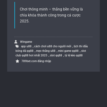
Chơi thông minh – thắng bền vững là
chìa khóa thành công trong cá cược
2025.
Wingame
,
,
app u88
cách chơi u88 cho người mới
lịch thi đấu
,
,
,
bóng đá qq88
mẹo thắng u88
mini game qq88
slot
,
,
club qq88 hot nhất 2025
slot qq88
tỷ lệ kèo qq88
789bet.com đăng nhập​