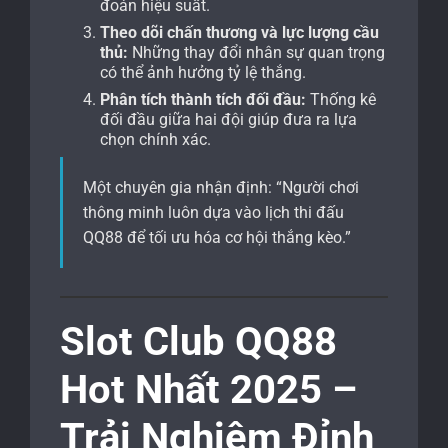
đoán hiệu suất.
Theo dõi chấn thương và lực lượng cầu
thủ:
Những thay đổi nhân sự quan trọng
có thể ảnh hưởng tỷ lệ thắng.
Phân tích thành tích đối đầu:
Thống kê
đối đầu giữa hai đội giúp đưa ra lựa
chọn chính xác.
Một chuyên gia nhận định: “Người chơi
thông minh luôn dựa vào lịch thi đấu
QQ88 để tối ưu hóa cơ hội thắng kèo.”
Slot Club QQ88
Hot Nhất 2025 –
Trải Nghiệm Đỉnh