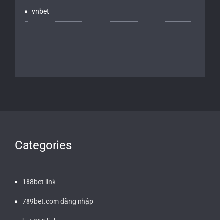
vnbet​
Categories
188bet link​
789bet.com đăng nhập​