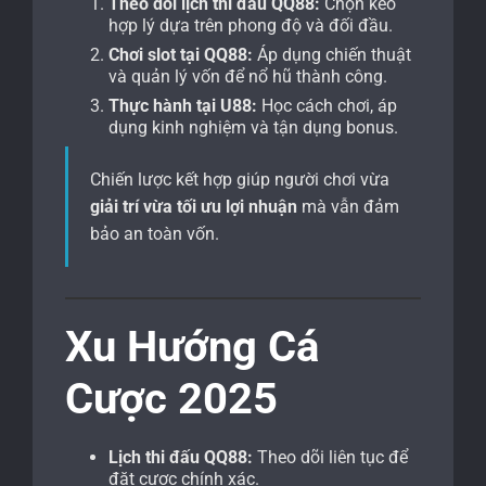
Theo dõi lịch thi đấu QQ88:
Chọn kèo
hợp lý dựa trên phong độ và đối đầu.
Chơi slot tại QQ88:
Áp dụng chiến thuật
và quản lý vốn để nổ hũ thành công.
Thực hành tại U88:
Học cách chơi, áp
dụng kinh nghiệm và tận dụng bonus.
Chiến lược kết hợp giúp người chơi vừa
giải trí vừa tối ưu lợi nhuận
mà vẫn đảm
bảo an toàn vốn.
Xu Hướng Cá
Cược 2025
Lịch thi đấu QQ88:
Theo dõi liên tục để
đặt cược chính xác.