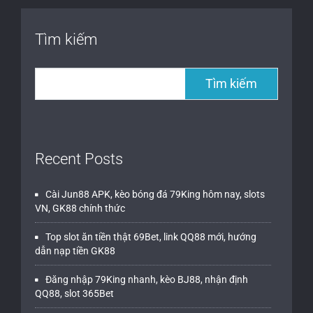
Tìm kiếm
Tìm kiếm
Recent Posts
Cài Jun88 APK, kèo bóng đá 79King hôm nay, slots
VN, GK88 chính thức
Top slot ăn tiền thật 69Bet, link QQ88 mới, hướng
dẫn nạp tiền GK88
Đăng nhập 79King nhanh, kèo BJ88, nhận định
QQ88, slot 365Bet