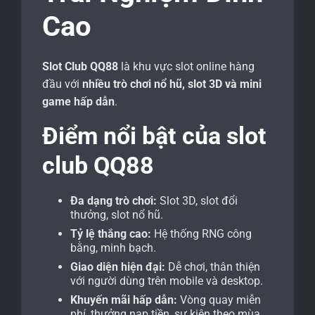
Cao
Slot Club QQ88
là khu vực slot online hàng
đầu với
nhiều trò chơi nổ hũ, slot 3D và mini
game hấp dẫn
.
Điểm nổi bật của slot
club QQ88
Đa dạng trò chơi:
Slot 3D, slot đổi
thưởng, slot nổ hũ.
Tỷ lệ thắng cao:
Hệ thống RNG công
bằng, minh bạch.
Giao diện hiện đại:
Dễ chơi, thân thiện
với người dùng trên mobile và desktop.
Khuyến mãi hấp dẫn:
Vòng quay miễn
phí, thưởng nạp tiền, sự kiện theo mùa.