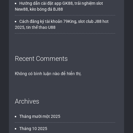
Hướng dẫn cài đặt app GK88, trải nghiệm slot
New88, kèo bóng đá BJ88
Cách đăng ký tài khoản 79King, slot club J88 hot
2025, tin thể thao U88
Recent Comments
Không có bình luận nào để hiển thị.
Archives
Tháng mười một 2025
Tháng 10 2025