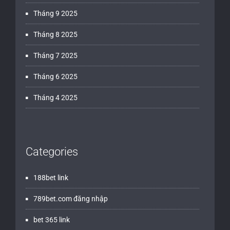
Tháng 9 2025
Tháng 8 2025
Tháng 7 2025
Tháng 6 2025
Tháng 4 2025
Categories
188bet link​
789bet.com đăng nhập​
bet 365 link​