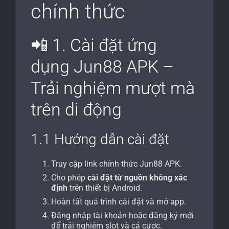
chính thức
📲 1. Cài đặt ứng
dụng Jun88 APK –
Trải nghiệm mượt mà
trên di động
1.1 Hướng dẫn cài đặt
Truy cập link chính thức Jun88 APK.
Cho phép
cài đặt từ nguồn không xác
định
trên thiết bị Android.
Hoàn tất quá trình cài đặt và mở app.
Đăng nhập tài khoản hoặc đăng ký mới
để trải nghiệm slot và cá cược.