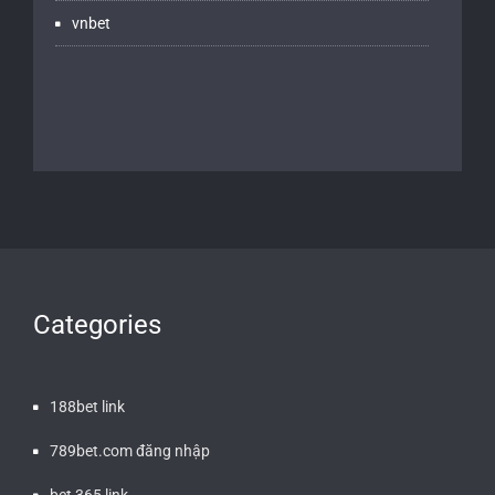
vnbet​
Categories
188bet link​
789bet.com đăng nhập​