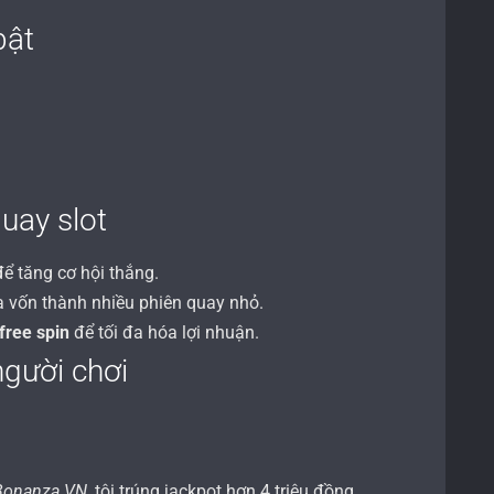
bật
uay slot
ể tăng cơ hội thắng.
ia vốn thành nhiều phiên quay nhỏ.
free spin
để tối đa hóa lợi nhuận.
người chơi
Bonanza VN
, tôi trúng jackpot hơn 4 triệu đồng.