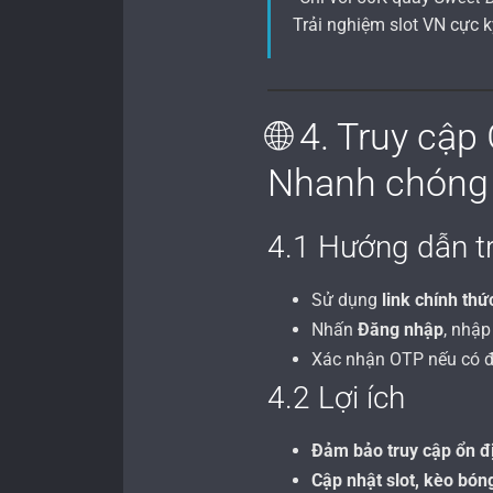
Trải nghiệm slot VN cực kỳ
🌐 4. Truy cậ
Nhanh chóng 
4.1 Hướng dẫn t
Sử dụng
link chính th
Nhấn
Đăng nhập
, nhập
Xác nhận OTP nếu có đ
4.2 Lợi ích
Đảm bảo truy cập ổn đ
Cập nhật slot, kèo bóng