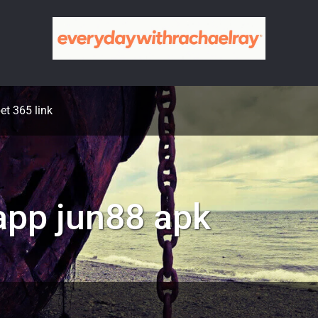
et 365 link​
 app jun88 apk