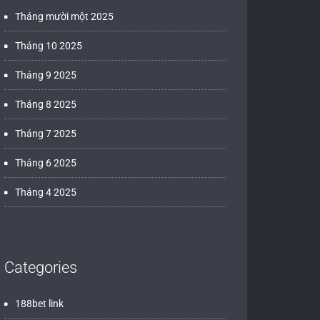
Tháng mười một 2025
Tháng 10 2025
Tháng 9 2025
Tháng 8 2025
Tháng 7 2025
Tháng 6 2025
Tháng 4 2025
Categories
188bet link​