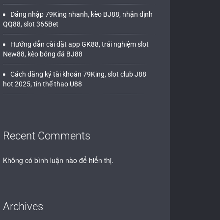
Đăng nhập 79King nhanh, kèo BJ88, nhận định
QQ88, slot 365Bet
Hướng dẫn cài đặt app GK88, trải nghiệm slot
New88, kèo bóng đá BJ88
Cách đăng ký tài khoản 79King, slot club J88
hot 2025, tin thể thao U88
Recent Comments
Không có bình luận nào để hiển thị.
Archives