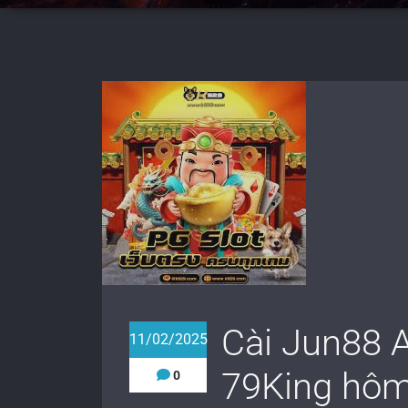
Cài Jun88 
11/02/2025
79King hôm 
0