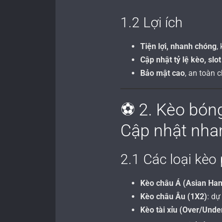
1.2 Lợi ích
Tiện lợi, nhanh chóng
,
Cập nhật tỷ lệ kèo, sl
Bảo mật cao
, an toàn 
⚽ 2. Kèo bón
Cập nhật nha
2.1 Các loại kèo
Kèo châu Á (Asian Han
Kèo châu Âu (1X2)
: dự
Kèo tài xỉu (Over/Unde