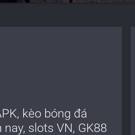
APK, kèo bóng đá
nay, slots VN, GK88