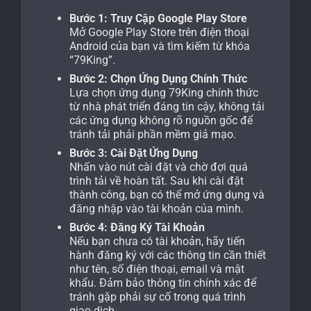
Bước 1: Truy Cập Google Play Store
Mở Google Play Store trên điện thoại
Android của bạn và tìm kiếm từ khóa
“79King”.
Bước 2: Chọn Ứng Dụng Chính Thức
Lựa chọn ứng dụng 79King chính thức
từ nhà phát triển đáng tin cậy, không tải
các ứng dụng không rõ nguồn gốc để
tránh tải phải phần mềm giả mạo.
Bước 3: Cài Đặt Ứng Dụng
Nhấn vào nút cài đặt và chờ đợi quá
trình tải về hoàn tất. Sau khi cài đặt
thành công, bạn có thể mở ứng dụng và
đăng nhập vào tài khoản của mình.
Bước 4: Đăng Ký Tài Khoản
Nếu bạn chưa có tài khoản, hãy tiến
hành đăng ký với các thông tin cần thiết
như tên, số điện thoại, email và mật
khẩu. Đảm bảo thông tin chính xác để
tránh gặp phải sự cố trong quá trình
giao dịch.