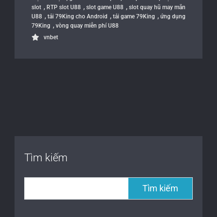
,
,
,
slot
RTP slot U88
slot game U88
slot quay hũ may mắn
,
,
,
U88
tải 79King cho Android
tải game 79King
ứng dụng
,
79King
vòng quay miễn phí U88
vnbet​
Tìm kiếm
Tìm kiếm