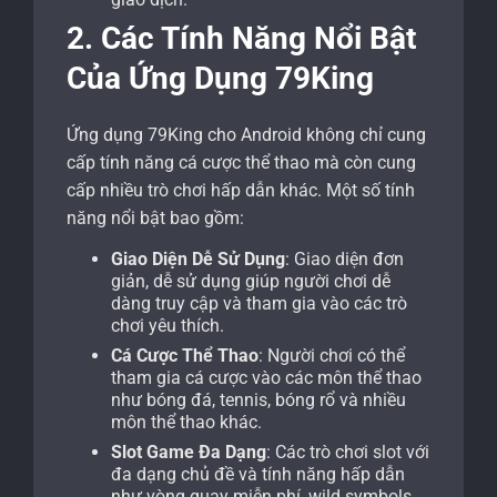
2. Các Tính Năng Nổi Bật
Của Ứng Dụng 79King
Ứng dụng 79King cho Android không chỉ cung
cấp tính năng cá cược thể thao mà còn cung
cấp nhiều trò chơi hấp dẫn khác. Một số tính
năng nổi bật bao gồm:
Giao Diện Dễ Sử Dụng
: Giao diện đơn
giản, dễ sử dụng giúp người chơi dễ
dàng truy cập và tham gia vào các trò
chơi yêu thích.
Cá Cược Thể Thao
: Người chơi có thể
tham gia cá cược vào các môn thể thao
như bóng đá, tennis, bóng rổ và nhiều
môn thể thao khác.
Slot Game Đa Dạng
: Các trò chơi slot với
đa dạng chủ đề và tính năng hấp dẫn
như vòng quay miễn phí, wild symbols