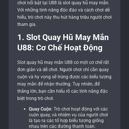
chơi nổi bật tại U88 là slot quay hũ may mắn.
Với những tính năng độc đáo và cách chơi dễ
hiểu, trò chơi này thu hút hàng triệu người chơi
tham gia.
1. Slot Quay Hũ May Mắn
U88: Cơ Chế Hoạt Động
Slot quay hũ may mắn U88 có một cơ chế rất
đơn giản và dễ chơi. Người chơi chỉ cần quay
cuộn và hy vọng sẽ trúng được các biểu tượng
may mắn để nhận thưởng. Tuy nhiên, để
thắng lớn, bạn cần hiểu rõ các tính năng đặc
biệt trong trò chơi.
Quay Cuộn
: Trò chơi hoạt động với các
cuộn quay, và nhiệm vụ của người chơi
là tạo ra các tổ hợp biểu tượng giống
nhau trên các đường thanh toán.