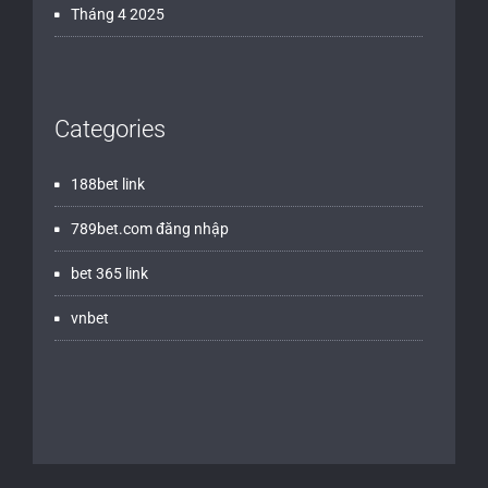
Tháng 4 2025
Categories
188bet link​
789bet.com đăng nhập​
bet 365 link​
vnbet​