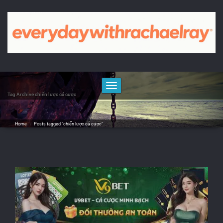
Skip
to
content
Toggle navigation
Tag Archive
chiến lược cá cược
Home
/
Posts tagged "chiến lược cá cược"