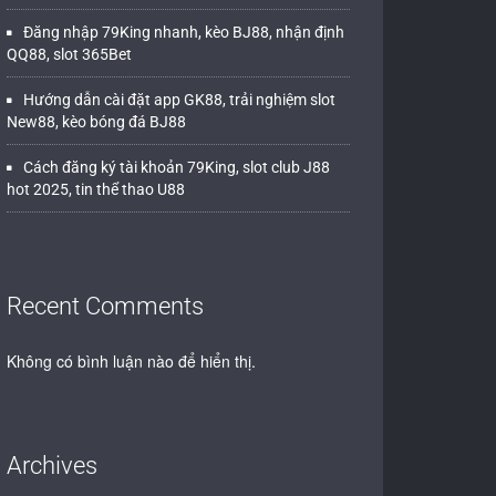
Đăng nhập 79King nhanh, kèo BJ88, nhận định
QQ88, slot 365Bet
Hướng dẫn cài đặt app GK88, trải nghiệm slot
New88, kèo bóng đá BJ88
Cách đăng ký tài khoản 79King, slot club J88
hot 2025, tin thể thao U88
Recent Comments
Không có bình luận nào để hiển thị.
Archives