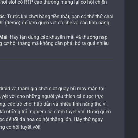
chơi slot có RTP cao thường mang lại cơ hội chiến
ớc
: Trước khi chơi bằng tiền thật, bạn có thể thử chơi
phí (demo) để làm quen với cơ chế và các tính năng
Mãi
: Hãy tận dụng các khuyến mãi và thưởng nạp
ng cơ hội thắng mà không cần phải bỏ ra quá nhiều
roid và tham gia chơi slot quay hũ may mắn tại
yệt vời cho những người yêu thích cá cược trực
ng, các trò chơi hấp dẫn và nhiều tính năng thú vị,
ại những trải nghiệm cá cược tuyệt vời. Đừng quên
c để tối đa hóa cơ hội thắng lớn. Hãy thử ngay
 cơ hội tuyệt vời!