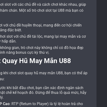
ơi slot với các chủ đề và cách chơi khác nhau, giúp
hàm chán. Một số trò chơi slot tại U88 mà bạn có
hơi với chủ đề huyền thoại, mang đến cơ hội chiến
năng đặc biệt.
chơi slot với chủ đề tài lộc, mang lại may mắn và cơ
ỳ hấp dẫn.
 không gian, trò chơi này không chỉ có đồ họa đẹp
nh năng bonus cực kỳ thú vị.
ot Quay Hũ May Mắn U88
ng khi chơi slot quay hũ may mắn U88, bạn có thể áp
au:
rước khi bắt đầu chơi, bạn cần xác định ngân sách
hặt chẽ kế hoạch đó. Đừng để thua lỗ quá mức, hãy
lý.
P Cao
: RTP (Return to Player) là tỷ lệ hoàn trả cho