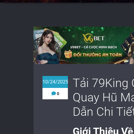
Tải 79King 
10/24/2025
Quay Hũ M
0
Dẫn Chi Tiế
Giới Thiệu V