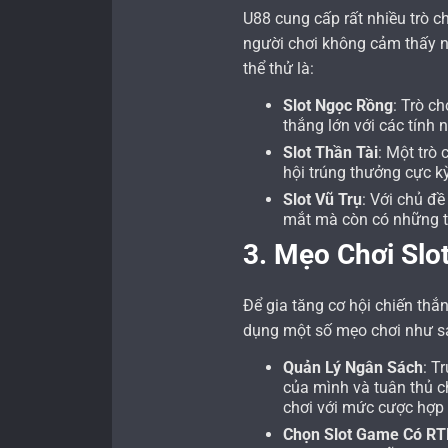
U88 cung cấp rất nhiều trò ch
người chơi không cảm thấy n
thể thử là:
Slot Ngọc Rồng
: Trò c
thắng lớn với các tính 
Slot Thần Tài
: Một trò 
hội trúng thưởng cực k
Slot Vũ Trụ
: Với chủ đề
mắt mà còn có những tí
3. Mẹo Chơi Sl
Để gia tăng cơ hội chiến thắ
dụng một số mẹo chơi như s
Quản Lý Ngân Sách
: T
của mình và tuân thủ c
chơi với mức cược hợp 
Chọn Slot Game Có RT