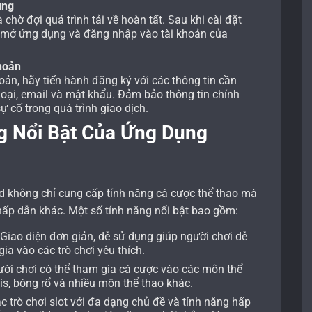
ụng
 chờ đợi quá trình tải về hoàn tất. Sau khi cài đặt
ể mở ứng dụng và đăng nhập vào tài khoản của
hoản
oản, hãy tiến hành đăng ký với các thông tin cần
thoại, email và mật khẩu. Đảm bảo thông tin chính
ự cố trong quá trình giao dịch.
g Nổi Bật Của Ứng Dụng
 không chỉ cung cấp tính năng cá cược thể thao mà
hấp dẫn khác. Một số tính năng nổi bật bao gồm:
 Giao diện đơn giản, dễ sử dụng giúp người chơi dễ
ia vào các trò chơi yêu thích.
ười chơi có thể tham gia cá cược vào các môn thể
is, bóng rổ và nhiều môn thể thao khác.
ác trò chơi slot với đa dạng chủ đề và tính năng hấp