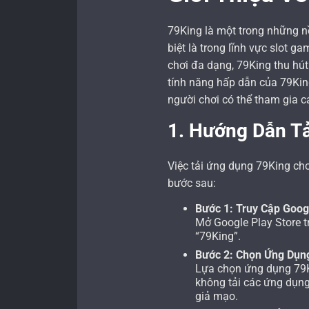
79King là một trong những nề
biệt là trong lĩnh vực slot ga
chơi đa dạng, 79King thu hút
tính năng hấp dẫn của 79King
người chơi có thể tham gia c
1. Hướng Dẫn Tả
Việc tải ứng dụng 79King cho
bước sau:
Bước 1: Truy Cập Goog
Mở Google Play Store t
“79King”.
Bước 2: Chọn Ứng Dụn
Lựa chọn ứng dụng 79Ki
không tải các ứng dụn
giả mạo.