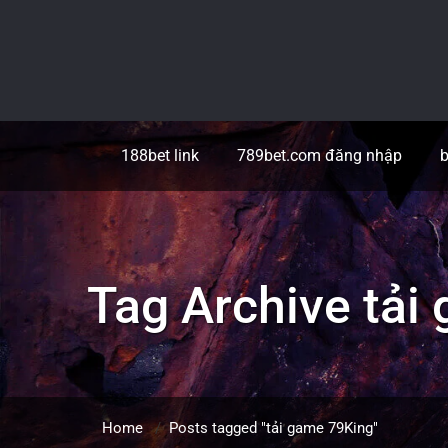
Skip
to
content
188bet link​
789bet.com đăng nhập​
b
Tag Archive
tải
Home
/
Posts tagged "tải game 79King"