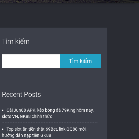
Tìm kiếm
Tìm kiếm
Recent Posts
Cài Jun88 APK, kèo bóng đá 79King hôm nay,
slots VN, GK88 chính thức
Top slot ăn tiền thật 69Bet, link QQ88 mới,
hướng dẫn nạp tiền GK88