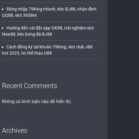
Đăng nhập 79King nhanh, kèo BJ88, nhận định
QQ88, slot 365Bet
Hướng dẫn cài đặt app GK88, trải nghiệm slot
New88, kèo bóng đá BJ88
Cách đăng ký tài khoản 79King, slot club J88
hot 2025, tin thể thao U88
Recent Comments
Không có bình luận nào để hiển thị.
Archives