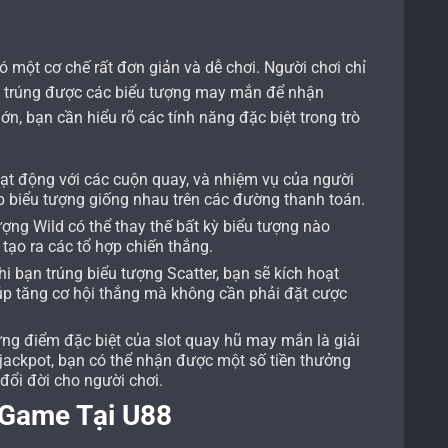
một cơ chế rất đơn giản và dễ chơi. Người chơi chỉ
ẽ trúng được các biểu tượng may mắn để nhận
ớn, bạn cần hiểu rõ các tính năng đặc biệt trong trò
oạt động với các cuộn quay, và nhiệm vụ của người
ợp biểu tượng giống nhau trên các đường thanh toán.
ượng Wild có thể thay thế bất kỳ biểu tượng nào
tạo ra các tổ hợp chiến thắng.
Khi bạn trúng biểu tượng Scatter, bạn sẽ kích hoạt
úp tăng cơ hội thắng mà không cần phải đặt cược
ững điểm đặc biệt của slot quay hũ may mắn là giải
 jackpot, bạn có thể nhận được một số tiền thưởng
 đổi đời cho người chơi.
t Game Tại U88