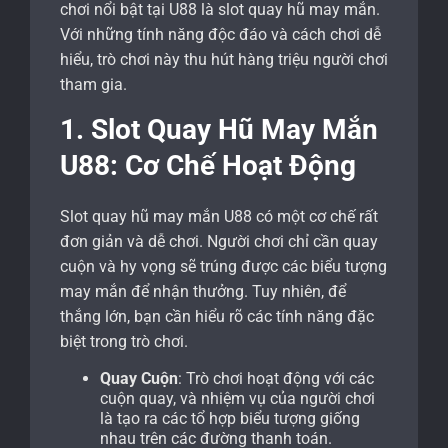
chơi nổi bật tại U88 là slot quay hũ may mắn.
Với những tính năng độc đáo và cách chơi dễ
hiểu, trò chơi này thu hút hàng triệu người chơi
tham gia.
1. Slot Quay Hũ May Mắn
U88: Cơ Chế Hoạt Động
Slot quay hũ may mắn U88 có một cơ chế rất
đơn giản và dễ chơi. Người chơi chỉ cần quay
cuộn và hy vọng sẽ trúng được các biểu tượng
may mắn để nhận thưởng. Tuy nhiên, để
thắng lớn, bạn cần hiểu rõ các tính năng đặc
biệt trong trò chơi.
Quay Cuộn
: Trò chơi hoạt động với các
cuộn quay, và nhiệm vụ của người chơi
là tạo ra các tổ hợp biểu tượng giống
nhau trên các đường thanh toán.