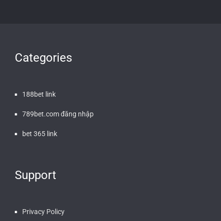
Categories
188bet link​
789bet.com đăng nhập​
bet 365 link​
Support
Privacy Policy