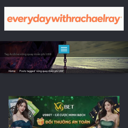
Skip
to
content
Toggle navigation
Tag Archive
vòng quay miễn phí U88
Home
/
Posts tagged "vòng quay miễn phí U88"